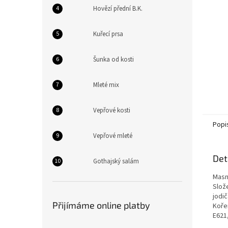
n
Hovězí přední B.K.
e
l
Kuřecí prsa
Šunka od kosti
Mleté mix
Vepřové kosti
Popi
Vepřové mleté
Det
Gothajský salám
Masn
Slož
jodi
Přijímáme online platby
Kořen
E621