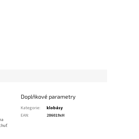
Doplňkové parametry
Kategorie
:
klobásy
EAN
:
286019xH
ma
 chuť