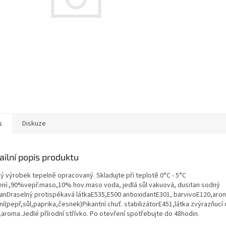
s
Diskuze
ailní popis produktu
ý výrobek tepelně opracovaný. Skladujte při teplotě 0°C - 5°C
ení:,90%vepř.maso,10% hov.maso voda, jedlá sůl vakuová, dusitan sodný
čanDraselný protispékavá látkaE535,E500 antioxidantE301, barvivoE120,aro
í(pepř,sůl,paprika,česnek)Pikantní chuť. stabilizátorE451,látka zvýrazňucí
,aroma.Jedlé přírodní střívko. Po otevření spotřebujte do 48hodin.