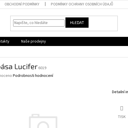
OBCHODNÍ PODMÍNKY
PODMÍNKY OCHRANY OSOBNÍCH ÚDAJŮ
HLEDAT
takty
Naše prodejny
ása Lucifer
6019
né
noceno
Podrobnosti hodnocení
ní
u
Detailní 
ek.
TISK