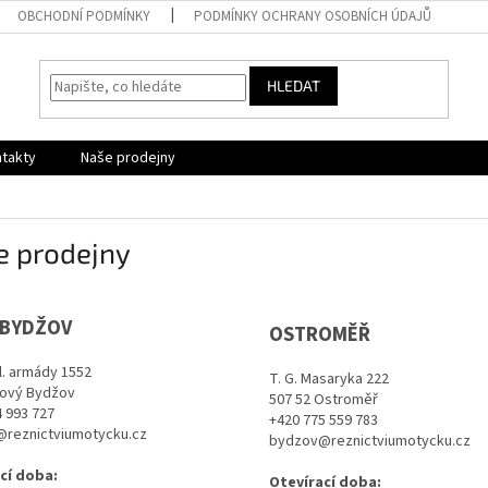
OBCHODNÍ PODMÍNKY
PODMÍNKY OCHRANY OSOBNÍCH ÚDAJŮ
HLEDAT
takty
Naše prodejny
e prodejny
 BYDŽOV
OSTROMĚŘ
l. armády 1552
T. G. Masaryka 222
Nový Bydžov
507 52 Ostroměř
 993 727
+420 775 559 783
reznictviumotycku.cz
bydzov@reznictviumotycku.cz
cí doba:
Otevírací doba: