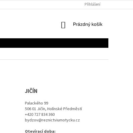
Přihlášení
NÁKUPNÍ
Prázdný košík
KOŠÍK
JIČÍN
Palackého 99
506 01 Jičín, Holínské Předměstí
+420 727 834 360
bydzov@reznictviumotycku.cz
Otevírací doba: