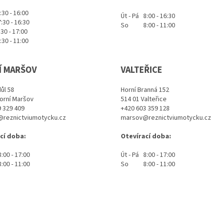
0 - 16:00
Út - Pá 8:00 - 16:30
:30 - 16:30
So 8:00 - 11:00
 - 17:00
0 - 11:00
Í MARŠOV
VALTEŘICE
ůl 58
Horní Branná 152
Horní Maršov
514 01 Valteřice
 329 409
+420 603 359 128
reznictviumotycku.cz
marsov@reznictviumotycku.cz
cí doba:
Otevírací doba:
:00 - 17:00
Út - Pá 8:00 - 17:00
0 - 11:00
So 8:00 - 11:00