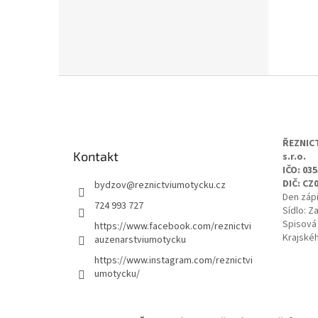
Z
á
p
a
t
ŘEZNIC
Kontakt
s.r.o.
í
IČO: 03
DIČ: CZ
bydzov
@
reznictviumotycku.cz
Den zápi
724 993 727
Sídlo: Z
Spisová
https://www.facebook.com/reznictvi
Krajskéh
auzenarstviumotycku
https://www.instagram.com/reznictvi
umotycku/