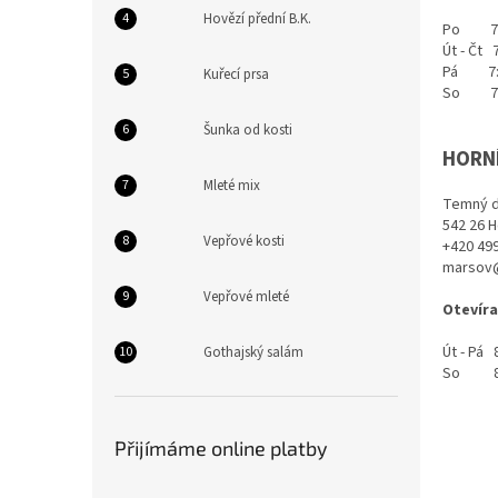
n
Hovězí přední B.K.
e
Po 7:3
Út - Čt 7
l
Pá 7:30
Kuřecí prsa
So 7:3
Šunka od kosti
HORN
Mleté mix
Temný d
542 26 
Vepřové kosti
+420 499
marsov@
Vepřové mleté
Otevíra
Út - Pá 8
Gothajský salám
So 8:0
Přijímáme online platby