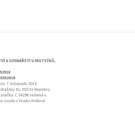
TVÍ A UZENÁŘSTÍ U MOTYČKŮ,
552918
03552918
su: 7. listopadu 2014
adražany 61, 503 51 Nepolisy
 značka: C 34298 vedená u
o soudu v Hradci Králové