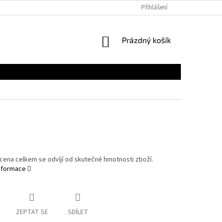
Přihlášení
NÁKUPNÍ
Prázdný košík
KOŠÍK
cena celkem se odvíjí od skutečné hmotnosti zboží.
informace
ZEPTAT SE
SDÍLET