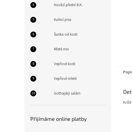
n
Hovězí přední B.K.
e
l
Kuřecí prsa
Šunka od kosti
Mleté mix
Vepřové kosti
Popi
Vepřové mleté
Det
Gothajský salám
Krůtí
Přijímáme online platby