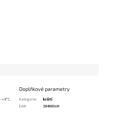
Doplňkové parametry
- +4°C.
Kategorie
:
krůtí
EAN
:
284003xH