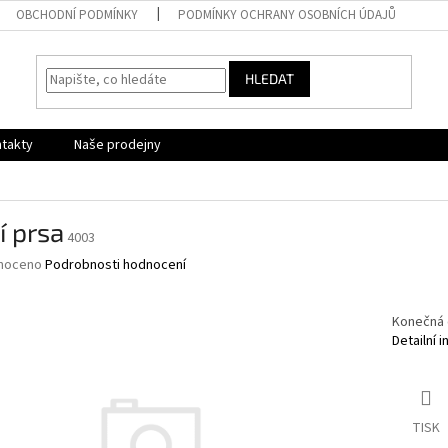
OBCHODNÍ PODMÍNKY
PODMÍNKY OCHRANY OSOBNÍCH ÚDAJŮ
HLEDAT
takty
Naše prodejny
í prsa
4003
né
noceno
Podrobnosti hodnocení
ní
u
Konečná 
Detailní 
ek.
TISK