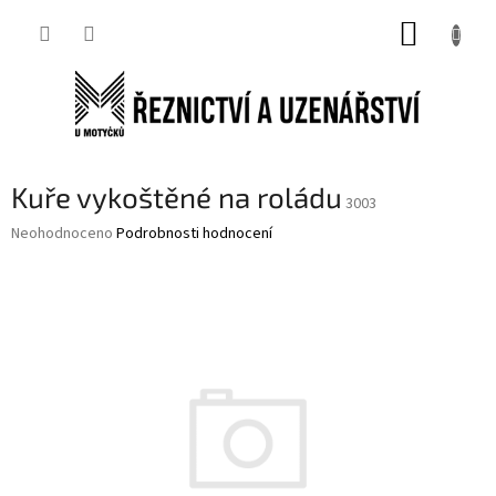
Přejít
NÁKUP
na
obsah
KOŠÍK
Kuře vykoštěné na roládu
3003
Průměrné
Neohodnoceno
Podrobnosti hodnocení
hodnocení
produktu
je
0,0
z
5
hvězdiček.