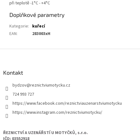
při teplotě -1°C - +4°C
Doplňkové parametry
Kategorie
:
kuřecí
EAN
:
283003xH
Z
á
p
a
Kontakt
t
bydzov
@
reznictviumotycku.cz
í
724 993 727
https://www.facebook.com/reznictviauzenarstviumotycku
https://www.instagram.com/reznictviumotycku/
ŘEZNICTVÍ A UZENÁŘSTÍ U MOTYČKŮ, s.r.o.
IČO: 03552918