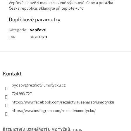
Vepřové a hovězí maso chlazené výsekové. Chov a porážka
Česká republika. Skladujte při teplotě +5°C.
Doplňkové parametry
Kategorie
:
vepřové
EAN
:
282035xH
Z
á
p
a
Kontakt
t
bydzov
@
reznictviumotycku.cz
í
724 993 727
https://www.facebook.com/reznictviauzenarstviumotycku
https://www.instagram.com/reznictviumotycku/
ŘEZNICTVÍ A UZENÁŘSTÍ U MOTYČKŮ, s.r.o.