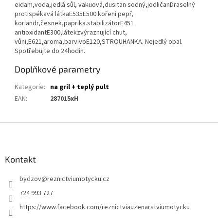
eidam,voda,jedlá sůl, vakuová,dusitan sodný,jodličanDraselný
protispékavá látkaE535E500.koření:pepř,
koriandr,česnek,paprika.stabilizátorE451
antioxidantE300,látekzvýraznující chut,
vůni,E621,aroma,barvivoE120,STROUHANKA. Nejedlý obal.
Spotřebujte do 24hodin.
Doplňkové parametry
Kategorie
:
na gril + teplý pult
EAN
:
287015xH
Z
á
p
a
Kontakt
t
bydzov
@
reznictviumotycku.cz
í
724 993 727
https://www.facebook.com/reznictviauzenarstviumotycku