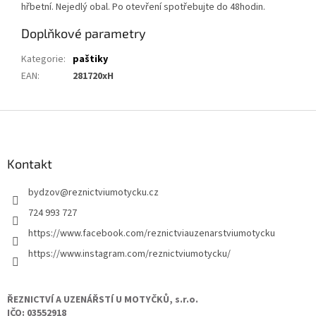
hřbetní. Nejedlý obal. Po otevření spotřebujte do 48hodin.
Doplňkové parametry
Kategorie
:
paštiky
EAN
:
281720xH
Z
á
p
a
Kontakt
t
bydzov
@
reznictviumotycku.cz
í
724 993 727
https://www.facebook.com/reznictviauzenarstviumotycku
https://www.instagram.com/reznictviumotycku/
ŘEZNICTVÍ A UZENÁŘSTÍ U MOTYČKŮ, s.r.o.
IČO: 03552918