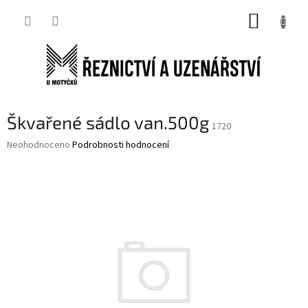
Přejít
NÁKUP
na
obsah
KOŠÍK
Škvařené sádlo van.500g
1720
Průměrné
Neohodnoceno
Podrobnosti hodnocení
hodnocení
produktu
je
0,0
z
5
hvězdiček.