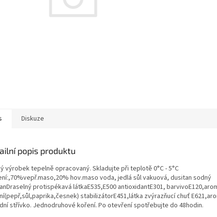
s
Diskuze
ailní popis produktu
ý výrobek tepelně opracovaný. Skladujte při teplotě 0°C - 5°C
ení:,70%vepř.maso,20% hov.maso voda, jedlá sůl vakuová, dusitan sodný
čanDraselný protispékavá látkaE535,E500 antioxidantE301, barvivoE120,aro
ní(pepř,sůl,paprika,česnek) stabilizátorE451,látka zvýrazňucí chuť E621,ar
odní střívko. Jednodruhové koření. Po otevření spotřebujte do 48hodin.