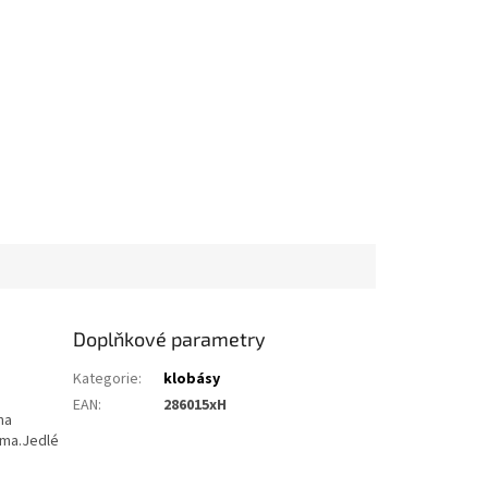
Doplňkové parametry
Kategorie
:
klobásy
EAN
:
286015xH
ma
oma.Jedlé