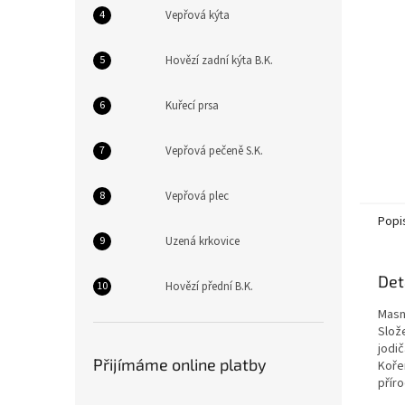
n
Vepřová kýta
e
l
Hovězí zadní kýta B.K.
Kuřecí prsa
Vepřová pečeně S.K.
Vepřová plec
Popi
Uzená krkovice
Det
Hovězí přední B.K.
Masn
Slož
jodi
Přijímáme online platby
Koře
přír