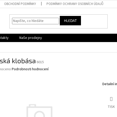
OBCHODNÍ PODMÍNKY
PODMÍNKY OCHRANY OSOBNÍCH ÚDAJŮ
HLEDAT
takty
Naše prodejny
ská klobása
6015
né
noceno
Podrobnosti hodnocení
ní
u
Detailní 
ek.
TISK