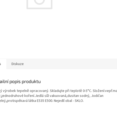
s
Diskuze
ailní popis produktu
ý výrobek tepelně opracovaný. Skladujte při teplotě 0-5°C. Složení:vepř.m
r,jednodruhové koření.Jedlá sůl vakuovaná,dusitan sodný, Jodičan
lný,protispékavá látka E535 E500. Nejedlí obal - SKLO.