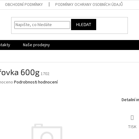
OBCHODNÍ PODMÍNKY
PODMÍNKY OCHRANY OSOBNÍCH ÚDAJŮ
HLEDAT
takty
Naše prodejny
řovka 600g
1702
né
noceno
Podrobnosti hodnocení
ní
u
Detailní 
ek.
TISK