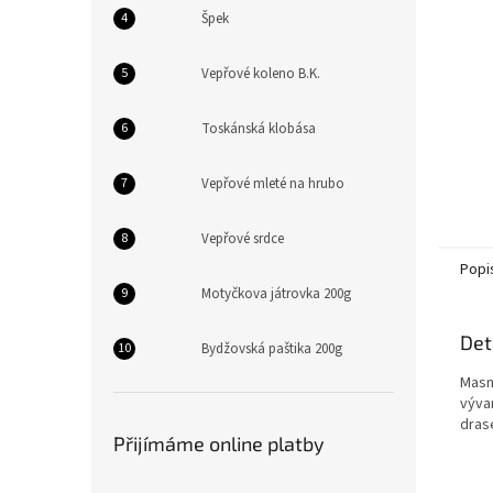
n
Špek
e
l
Vepřové koleno B.K.
Toskánská klobása
Vepřové mleté na hrubo
Vepřové srdce
Popi
Motyčkova játrovka 200g
Det
Bydžovská paštika 200g
Masn
výva
drase
Přijímáme online platby