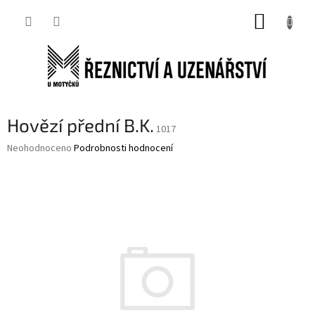
Přejít
NÁKUP
na
obsah
KOŠÍK
Hovězí přední B.K.
1017
Průměrné
Neohodnoceno
Podrobnosti hodnocení
hodnocení
produktu
je
0,0
z
5
hvězdiček.