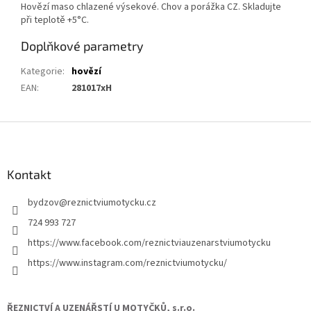
Hovězí maso chlazené výsekové. Chov a porážka CZ. Skladujte
při teplotě +5°C.
Doplňkové parametry
Kategorie
:
hovězí
EAN
:
281017xH
Z
á
p
a
Kontakt
t
bydzov
@
reznictviumotycku.cz
í
724 993 727
https://www.facebook.com/reznictviauzenarstviumotycku
https://www.instagram.com/reznictviumotycku/
ŘEZNICTVÍ A UZENÁŘSTÍ U MOTYČKŮ, s.r.o.