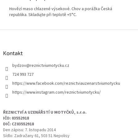
Hovězí maso chlazené výsekové. Chov a porážka Česká
republika. Skladujte při teplotě +5°C.
Z
á
p
a
Kontakt
t
bydzov
@
reznictviumotycku.cz
í
724 993 727
https://www.facebook.com/reznictviauzenarstviumotycku
https://www.instagram.com/reznictviumotycku/
ŘEZNICTVÍ A UZENÁŘSTÍ U MOTYČKŮ, s.r.o.
IČO: 03552918
DIČ: CZ03552918
Den zápisu: 7. listopadu 2014
Sídlo: Zadražany 61, 503 51 Nepolisy