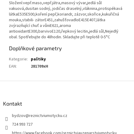
Složení:vepř.maso,vepř.játra,masový vývar,jedlá sůl
vakuová,dusitan sodný, jodičas draselný,vláknina,protispékavá
látkaE535E500,koření pepř,koriandr, zázvor,skořice,kukuřičná
mouka,stabili- zátorE451,zahušťovadloE415E407,látka
zvýrazňující chuť a vůniE621,aroma
antioxidantE300,barvivoE120,řepkový lecitin,jedlá sůl,Nejedlý
obal. Spotřebujte do 48hodin. Skladujte při teplotě 0-5°C
Doplňkové parametry
Kategorie
:
paštiky
EAN
:
281709xH
Z
á
p
a
Kontakt
t
bydzov
@
reznictviumotycku.cz
í
724 993 727
https://www.facebook.com/reznictviauzenarstviumotycku