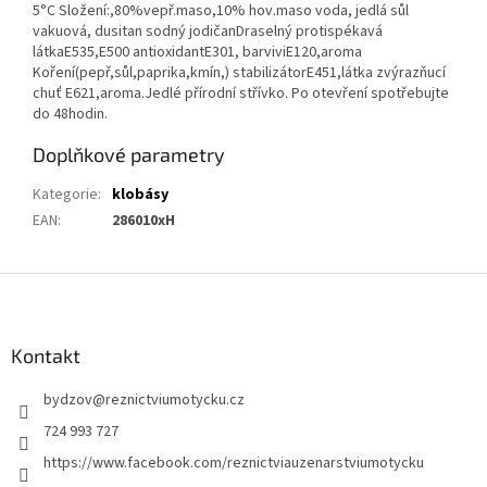
5°C Složení:,80%vepř.maso,10% hov.maso voda, jedlá sůl
vakuová, dusitan sodný jodičanDraselný protispékavá
látkaE535,E500 antioxidantE301, barviviE120,aroma
Koření(pepř,sůl,paprika,kmín,) stabilizátorE451,látka zvýrazňucí
chuť E621,aroma.Jedlé přírodní střívko. Po otevření spotřebujte
do 48hodin.
Doplňkové parametry
Kategorie
:
klobásy
EAN
:
286010xH
Z
á
p
a
Kontakt
t
bydzov
@
reznictviumotycku.cz
í
724 993 727
https://www.facebook.com/reznictviauzenarstviumotycku