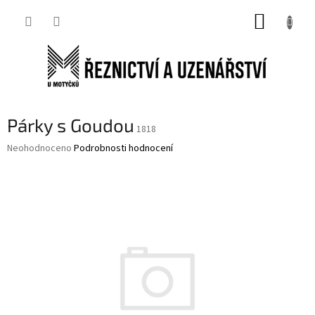
Přejít
NÁKUP
na
obsah
KOŠÍK
Párky s Goudou
1818
Průměrné
Neohodnoceno
Podrobnosti hodnocení
hodnocení
produktu
je
0,0
z
5
hvězdiček.