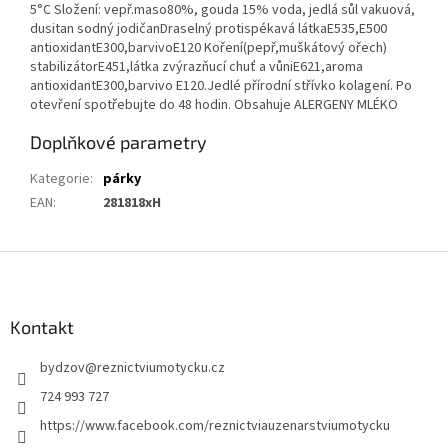
5°C Složení: vepř.maso80%, gouda 15% voda, jedlá sůl vakuová,
dusitan sodný jodičanDraselný protispékavá látkaE535,E500
antioxidantE300,barvivoE120 Koření(pepř,muškátový ořech)
stabilizátorE451,látka zvýrazňucí chuť a vůniE621,aroma
antioxidantE300,barvivo E120.Jedlé přírodní střívko kolagení. Po
otevření spotřebujte do 48 hodin. Obsahuje ALERGENY MLÉKO
Doplňkové parametry
Kategorie
:
párky
EAN
:
281818xH
Z
á
p
a
Kontakt
t
bydzov
@
reznictviumotycku.cz
í
724 993 727
https://www.facebook.com/reznictviauzenarstviumotycku