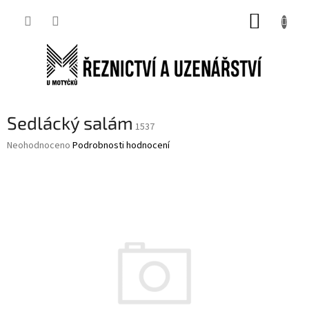
Přejít
NÁKUP
na
obsah
KOŠÍK
Sedlácký salám
1537
Průměrné
Neohodnoceno
Podrobnosti hodnocení
hodnocení
produktu
je
0,0
z
5
hvězdiček.