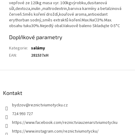
vepřové ze 120kg masa vyr. 100kgvýrobku,dusitanová
sůl,dextoza,inulin ,maltrodextrin,barviva karmíny a betalzinová
červeň.Směs koření droždí,kouřové aroma,antioxidant
erythorban sodný,směs extraktů koření.Max.NaCl3%.Max.
obsahu tuku30%.Nejedlý obal.Vakuově baleno Skladujte 0-5°C
Doplňkové parametry
Kategorie
:
salámy
EAN
:
281537xH
Z
á
p
a
Kontakt
t
bydzov
@
reznictviumotycku.cz
í
724 993 727
https://www.facebook.com/reznictviauzenarstviumotycku
https://www.instagram.com/reznictviumotycku/