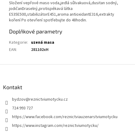
Složení vepřové maso voda,jedlá sůlvakuová,dusitan sodný,
jodičanDraselný,protispékavá látka
E535E500,stabilizátorE451,aroma antioxidantE316,extrakty
koření Po otevření spotřebujte do 48hodin.
Doplňkové parametry
Kategorie
:
uzená masa
EAN
:
281102xH
Z
á
p
a
Kontakt
t
bydzov
@
reznictviumotycku.cz
í
724 993 727
https://www.facebook.com/reznictviauzenarstviumotycku
https://www.instagram.com/reznictviumotycku/